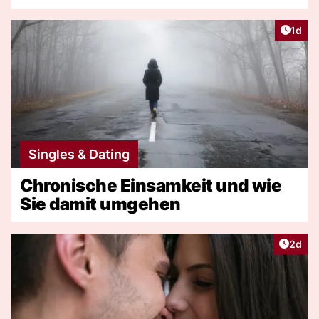
Artike
1d
Singles & Dating
Chronische Einsamkeit und wie
Sie damit umgehen
Artike
2d