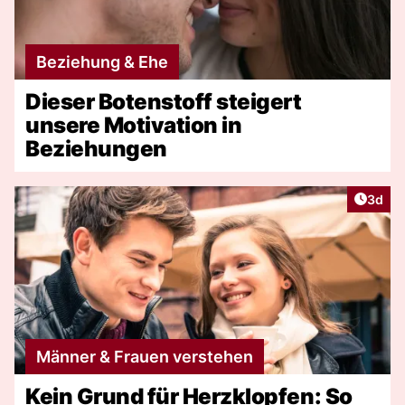
Beziehung & Ehe
Dieser Botenstoff steigert
unsere Motivation in
Beziehungen
Artike
3d
Männer & Frauen verstehen
Kein Grund für Herzklopfen: So