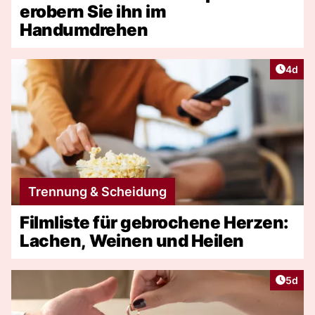
erobern Sie ihn im
Handumdrehen
Artike
4d
Trennung & Scheidung
Filmliste für gebrochene Herzen:
Lachen, Weinen und Heilen
Artike
5d