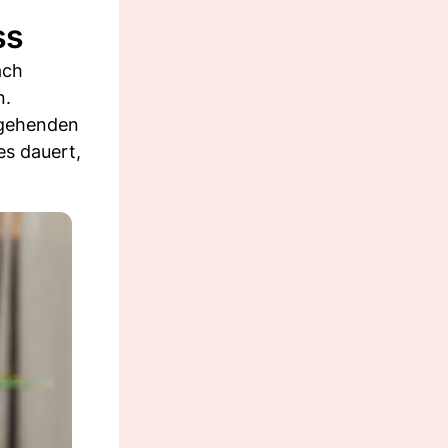
ss
ach
n.
fgehenden
es dauert,