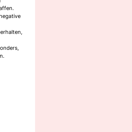
affen.
negative
erhalten,
sonders,
n.