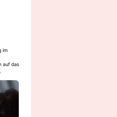
g im
h auf das
.