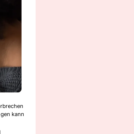
erbrechen
ungen kann
g