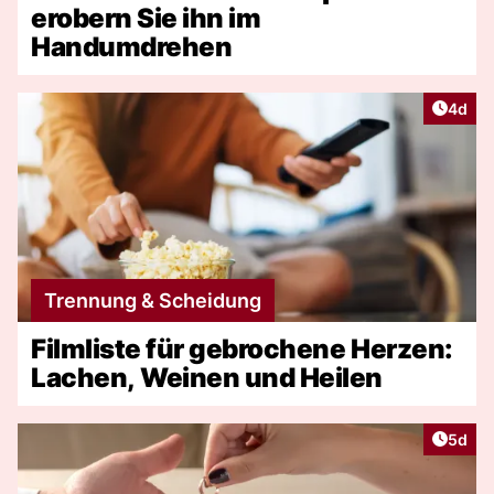
erobern Sie ihn im
Handumdrehen
Artike
4d
Trennung & Scheidung
Filmliste für gebrochene Herzen:
Lachen, Weinen und Heilen
Artike
5d