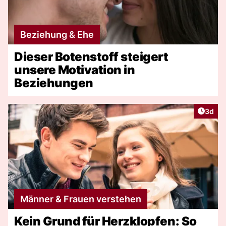
Beziehung & Ehe
Dieser Botenstoff steigert
unsere Motivation in
Beziehungen
Artike
3d
Männer & Frauen verstehen
Kein Grund für Herzklopfen: So