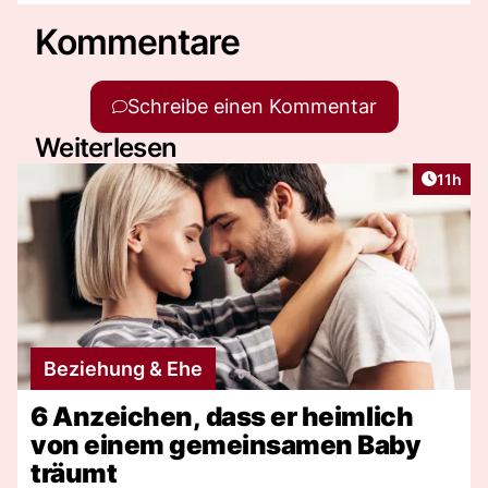
Kommentare
Schreibe einen Kommentar
Weiterlesen
Artikel
11h
Beziehung & Ehe
6 Anzeichen, dass er heimlich
von einem gemeinsamen Baby
träumt