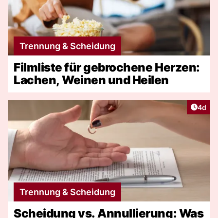
Trennung & Scheidung
Filmliste für gebrochene Herzen:
Lachen, Weinen und Heilen
Artike
4d
Trennung & Scheidung
Scheidung vs. Annullierung: Was