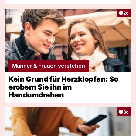
Artike
2d
Männer & Frauen verstehen
Kein Grund für Herzklopfen: So
erobern Sie ihn im
Handumdrehen
Artike
3d