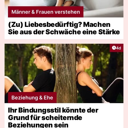
Männer & Frauen verstehen
(Zu) Liebesbedürftig? Machen
Sie aus der Schwäche eine Stärke
Artike
4d
Beziehung & Ehe
Ihr Bindungsstil könnte der
Grund für scheiternde
Beziehungen sein