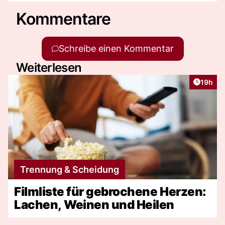
Kommentare
Schreibe einen Kommentar
Weiterlesen
Artikel
19h
Trennung & Scheidung
Filmliste für gebrochene Herzen:
Lachen, Weinen und Heilen