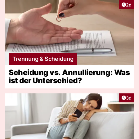
Artike
2d
Trennung & Scheidung
Scheidung vs. Annullierung: Was
ist der Unterschied?
Artike
3d