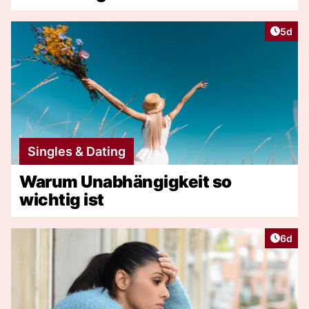
Artike
5d
Singles & Dating
Warum Unabhängigkeit so
wichtig ist
Artike
6d