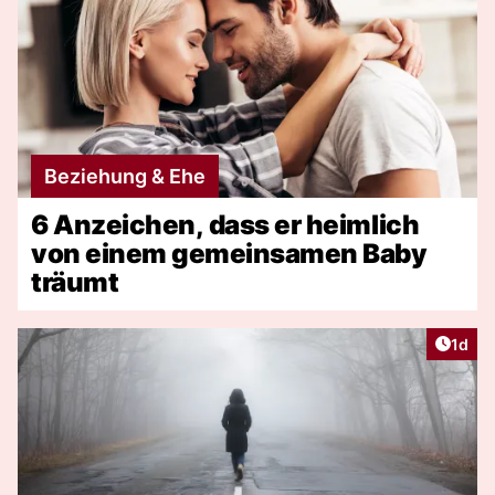
Beziehung & Ehe
6 Anzeichen, dass er heimlich
von einem gemeinsamen Baby
träumt
Artike
1d