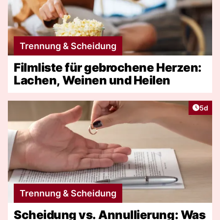
Trennung & Scheidung
Filmliste für gebrochene Herzen:
Lachen, Weinen und Heilen
Artike
5d
Trennung & Scheidung
Scheidung vs. Annullierung: Was