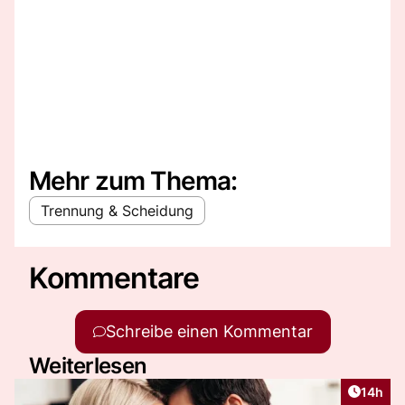
Mehr zum Thema:
Trennung & Scheidung
Kommentare
Schreibe einen Kommentar
Weiterlesen
Artikel
14h