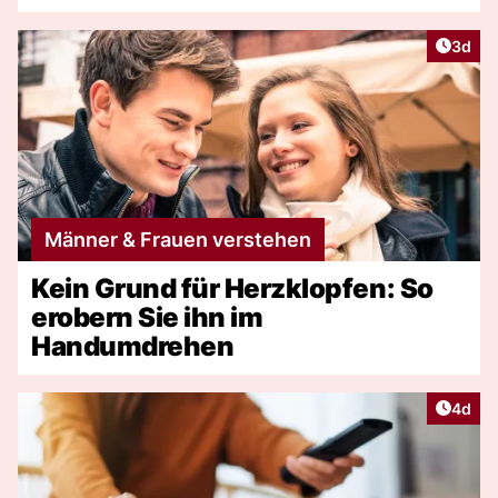
Artike
3d
Männer & Frauen verstehen
Kein Grund für Herzklopfen: So
erobern Sie ihn im
Handumdrehen
Artike
4d