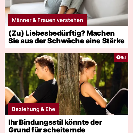
Männer & Frauen verstehen
(Zu) Liebesbedürftig? Machen
Sie aus der Schwäche eine Stärke
Artike
6d
Beziehung & Ehe
Ihr Bindungsstil könnte der
Grund für scheiternde