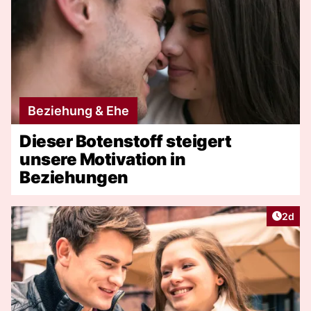
Beziehung & Ehe
Dieser Botenstoff steigert
unsere Motivation in
Beziehungen
Artike
2d