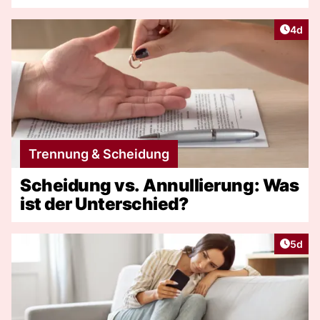
Artike
4d
Trennung & Scheidung
Scheidung vs. Annullierung: Was
ist der Unterschied?
Artike
5d