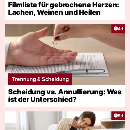
Filmliste für gebrochene Herzen:
Lachen, Weinen und Heilen
Artike
4d
Trennung & Scheidung
Scheidung vs. Annullierung: Was
ist der Unterschied?
Artike
5d