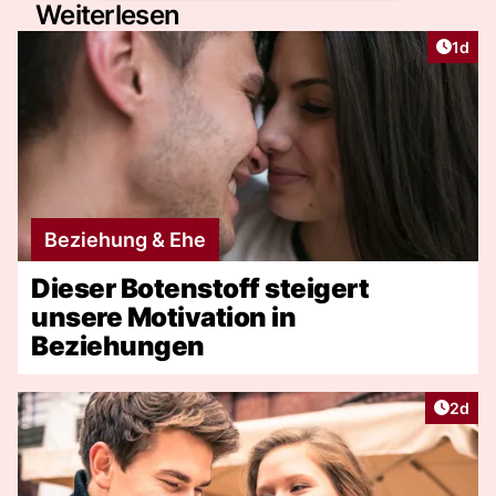
Weiterlesen
Artike
1d
Beziehung & Ehe
Dieser Botenstoff steigert
unsere Motivation in
Beziehungen
Artike
2d