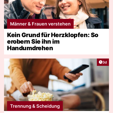
Männer & Frauen verstehen
Kein Grund für Herzklopfen: So
erobern Sie ihn im
Handumdrehen
Artike
3d
Trennung & Scheidung