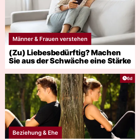
Männer & Frauen verstehen
(Zu) Liebesbedürftig? Machen
Sie aus der Schwäche eine Stärke
Artike
6d
Beziehung & Ehe