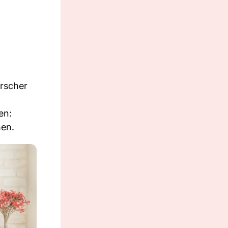
orscher
en:
hen.