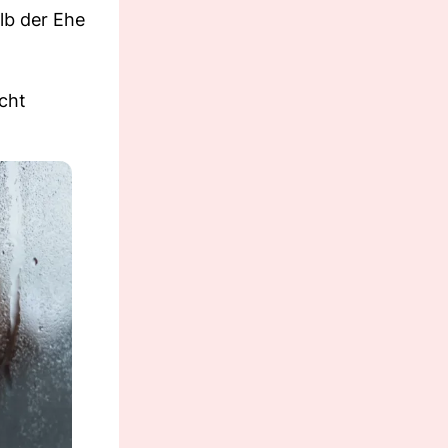
lb der Ehe
n
cht