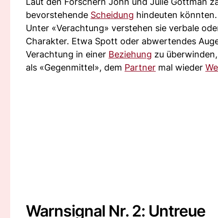
Laut den Forschern John und Julie Gottman zä
bevorstehende
Scheidung
hindeuten könnten.
Unter «Verachtung» verstehen sie verbale ode
Charakter. Etwa Spott oder abwertendes Auge
Verachtung in einer
Beziehung
zu überwinden, 
als «Gegenmittel», dem
Partner
mal wieder
We
Warnsignal Nr. 2: Untreue