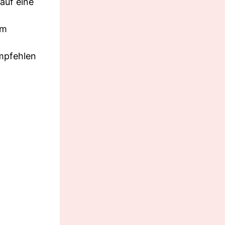
auf eine
em
empfehlen