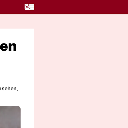
ten
u sehen,