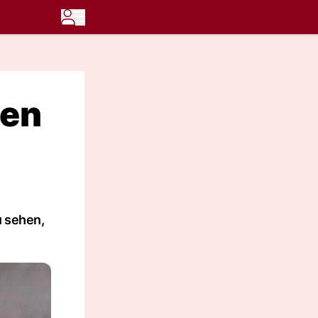
ten
u sehen,