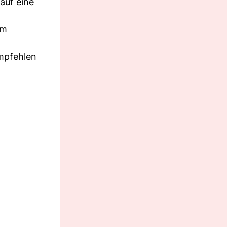
auf eine
em
empfehlen