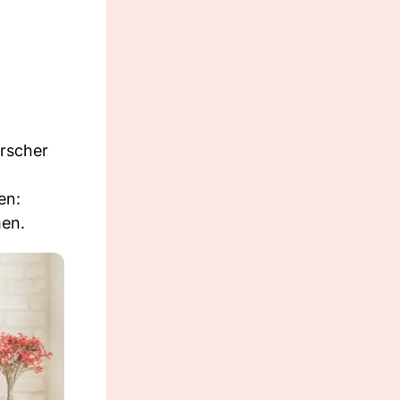
orscher
en:
hen.