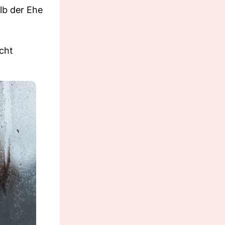
lb der Ehe
n
cht