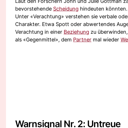
Laut den Forschern John und Julie Gottman zä
bevorstehende
Scheidung
hindeuten könnten.
Unter «Verachtung» verstehen sie verbale ode
Charakter. Etwa Spott oder abwertendes Auge
Verachtung in einer
Beziehung
zu überwinden, 
als «Gegenmittel», dem
Partner
mal wieder
We
Warnsignal Nr. 2: Untreue