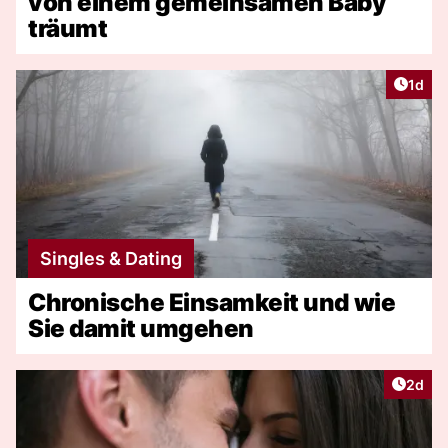
von einem gemeinsamen Baby
träumt
Artike
1d
Singles & Dating
Chronische Einsamkeit und wie
Sie damit umgehen
Artike
2d