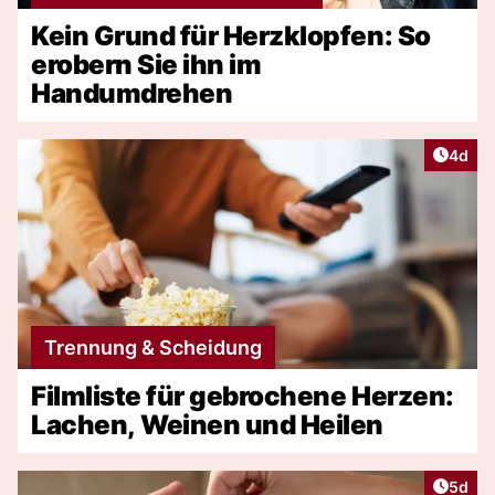
Kein Grund für Herzklopfen: So
erobern Sie ihn im
Handumdrehen
Artike
4d
Trennung & Scheidung
Filmliste für gebrochene Herzen:
Lachen, Weinen und Heilen
Artike
5d