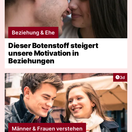
Beziehung & Ehe
Dieser Botenstoff steigert
unsere Motivation in
Beziehungen
Artike
3d
Männer & Frauen verstehen