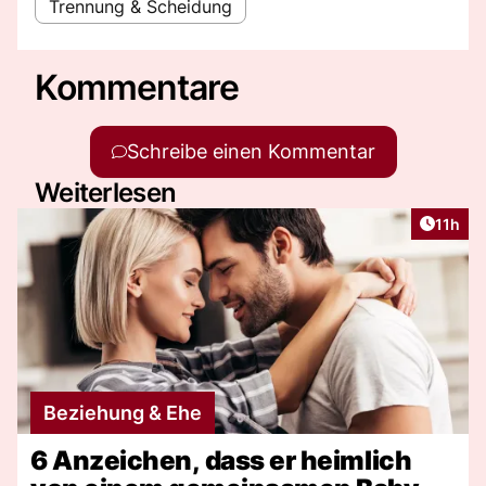
Trennung & Scheidung
Kommentare
Schreibe einen Kommentar
Weiterlesen
Artikel
11h
Beziehung & Ehe
6 Anzeichen, dass er heimlich