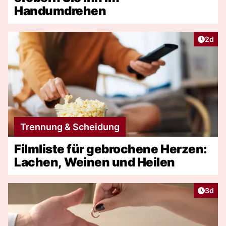
Handumdrehen
Artike
2d
Trennung & Scheidung
Filmliste für gebrochene Herzen:
Lachen, Weinen und Heilen
Artike
3d