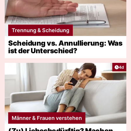
Trennung & Scheidung
Scheidung vs. Annullierung: Was
ist der Unterschied?
Artike
4d
Männer & Frauen verstehen
(Zu) Liebesbedürftig? Machen