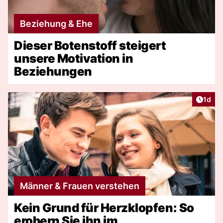
Beziehung & Ehe
Dieser Botenstoff steigert
unsere Motivation in
Beziehungen
Artike
1d
Männer & Frauen verstehen
Kein Grund für Herzklopfen: So
erobern Sie ihn im