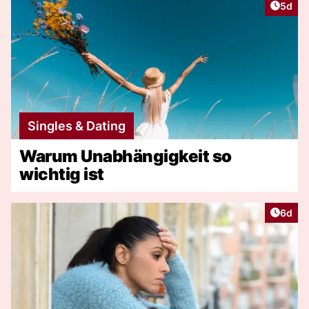
Artike
5d
Singles & Dating
Warum Unabhängigkeit so
wichtig ist
Artike
6d