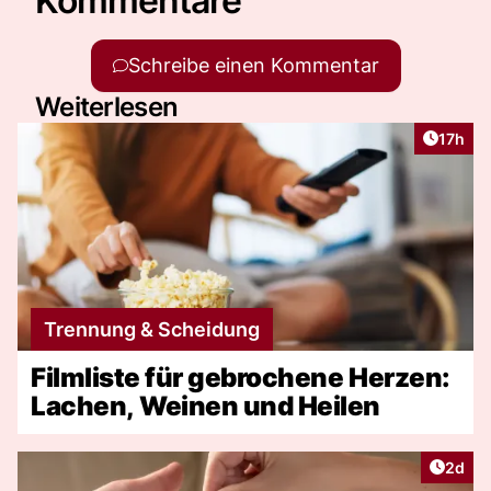
Kommentare
Schreibe einen Kommentar
Weiterlesen
Artikel
17h
Trennung & Scheidung
Filmliste für gebrochene Herzen:
Lachen, Weinen und Heilen
Artike
2d