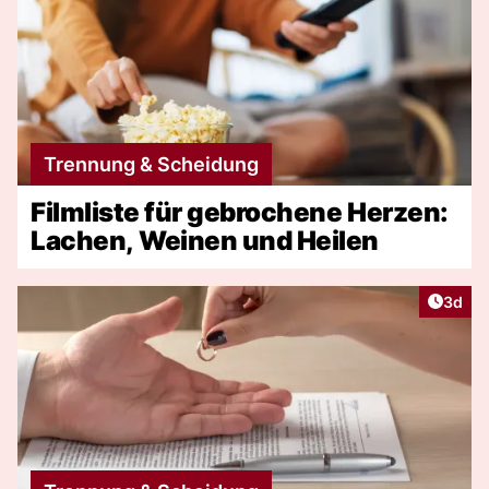
Trennung & Scheidung
Filmliste für gebrochene Herzen:
Lachen, Weinen und Heilen
Artike
3d