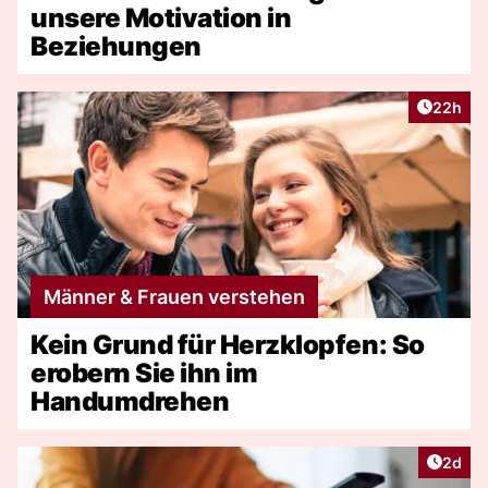
unsere Motivation in
Beziehungen
Artikel 
22h
Männer & Frauen verstehen
Kein Grund für Herzklopfen: So
erobern Sie ihn im
Handumdrehen
Artike
2d