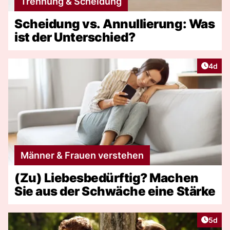
Trennung & Scheidung
Scheidung vs. Annullierung: Was
ist der Unterschied?
Artike
4d
Männer & Frauen verstehen
(Zu) Liebesbedürftig? Machen
Sie aus der Schwäche eine Stärke
Artike
5d