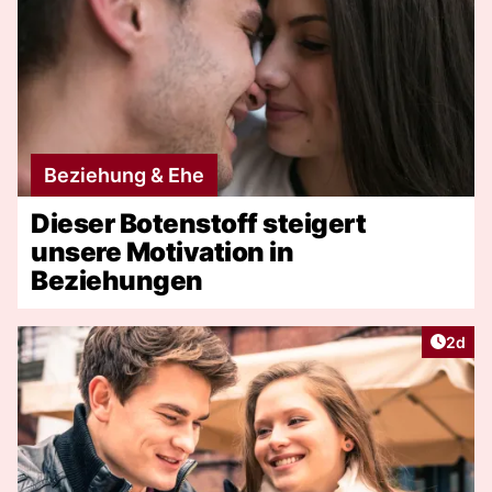
Beziehung & Ehe
Dieser Botenstoff steigert
unsere Motivation in
Beziehungen
Artike
2d