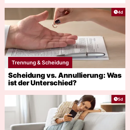
Artike
4d
Trennung & Scheidung
Scheidung vs. Annullierung: Was
ist der Unterschied?
Artike
5d