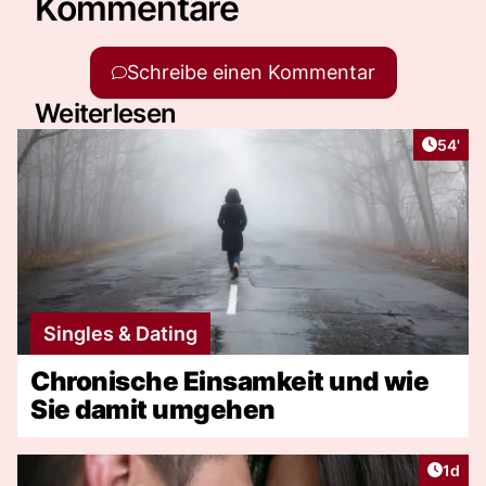
Kommentare
Schreibe einen Kommentar
Weiterlesen
Artikel
54'
Singles & Dating
Chronische Einsamkeit und wie
Sie damit umgehen
Artike
1d