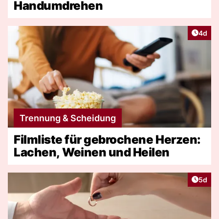
Handumdrehen
Artike
4d
Trennung & Scheidung
Filmliste für gebrochene Herzen:
Lachen, Weinen und Heilen
Artike
5d