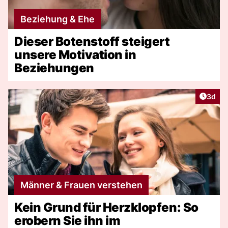
Beziehung & Ehe
Dieser Botenstoff steigert
unsere Motivation in
Beziehungen
Artike
3d
Männer & Frauen verstehen
Kein Grund für Herzklopfen: So
erobern Sie ihn im