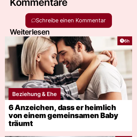
Kommentare
Schreibe einen Kommentar
Weiterlesen
Artike
6h
Beziehung & Ehe
6 Anzeichen, dass er heimlich
von einem gemeinsamen Baby
träumt