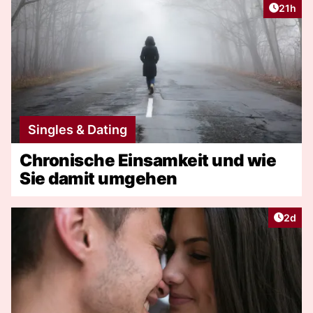
Artikel
21h
Singles & Dating
Chronische Einsamkeit und wie
Sie damit umgehen
Artike
2d