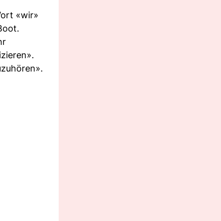
ort «wir»
Boot.
hr
zieren».
zuzuhören».