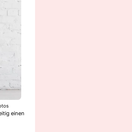
otos
itig einen