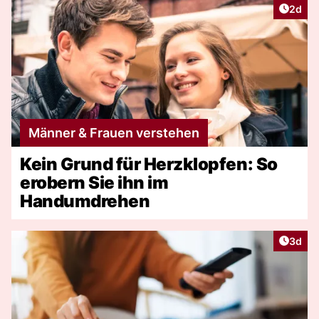
Artike
2d
Männer & Frauen verstehen
Kein Grund für Herzklopfen: So
erobern Sie ihn im
Handumdrehen
Artike
3d