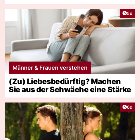
Artike
5d
Männer & Frauen verstehen
(Zu) Liebesbedürftig? Machen
Sie aus der Schwäche eine Stärke
Artike
6d