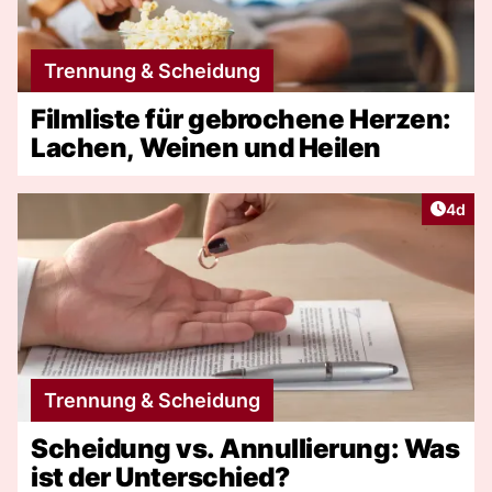
Trennung & Scheidung
Filmliste für gebrochene Herzen:
Lachen, Weinen und Heilen
Artike
4d
Trennung & Scheidung
Scheidung vs. Annullierung: Was
ist der Unterschied?