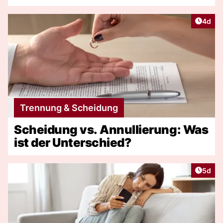
Artike
4d
Trennung & Scheidung
Scheidung vs. Annullierung: Was
ist der Unterschied?
Artike
5d