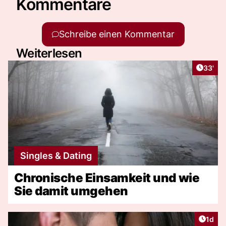
Kommentare
Schreibe einen Kommentar
Weiterlesen
Artikel
33'
Singles & Dating
Chronische Einsamkeit und wie
Sie damit umgehen
Artike
1d