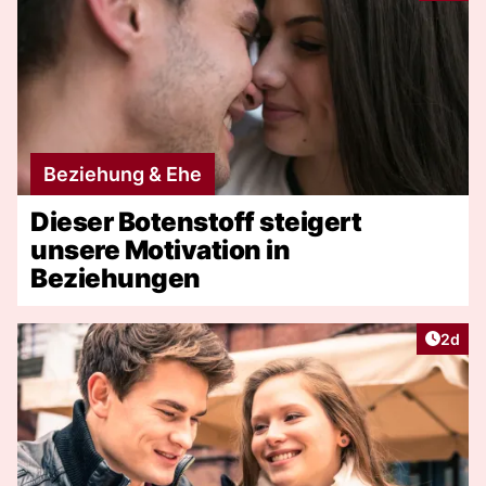
Beziehung & Ehe
Dieser Botenstoff steigert
unsere Motivation in
Beziehungen
Artike
2d