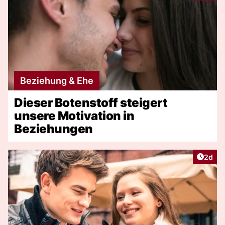
Beziehung & Ehe
Dieser Botenstoff steigert
unsere Motivation in
Beziehungen
Artike
2d