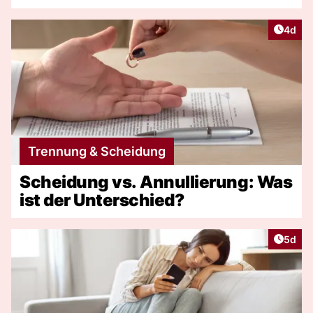
Artike
4d
Trennung & Scheidung
Scheidung vs. Annullierung: Was
ist der Unterschied?
Artike
5d