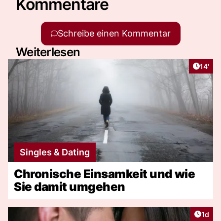
Kommentare
Schreibe einen Kommentar
Weiterlesen
Artike
14'
Singles & Dating
Chronische Einsamkeit und wie
Sie damit umgehen
Artike
1d