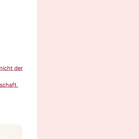
nicht der
schaft
,
?