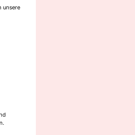
n unsere
ind
n.