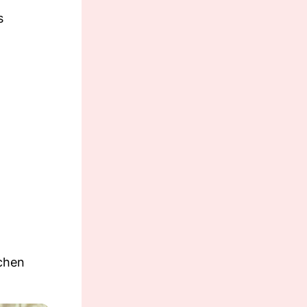
s
schen