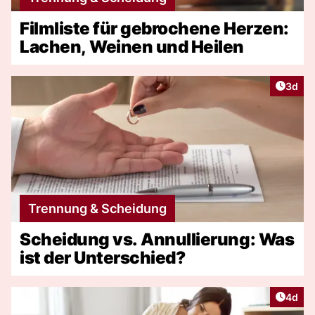
Filmliste für gebrochene Herzen:
Lachen, Weinen und Heilen
Artike
3d
Trennung & Scheidung
Scheidung vs. Annullierung: Was
ist der Unterschied?
Artike
4d