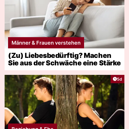
Männer & Frauen verstehen
(Zu) Liebesbedürftig? Machen
Sie aus der Schwäche eine Stärke
Artike
5d