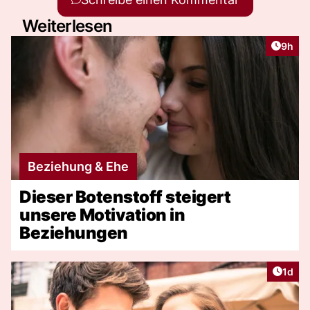
Weiterlesen
Artike
9h
Beziehung & Ehe
Dieser Botenstoff steigert
unsere Motivation in
Beziehungen
Artike
1d