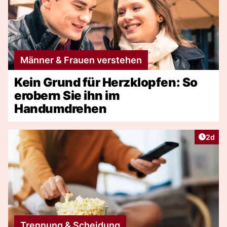
Männer & Frauen verstehen
Kein Grund für Herzklopfen: So
erobern Sie ihn im
Handumdrehen
Artike
2d
Trennung & Scheidung