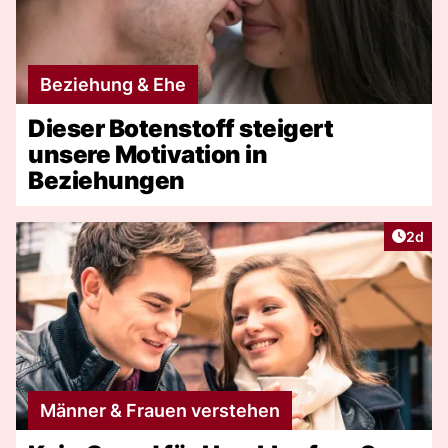
Beziehung & Ehe
Dieser Botenstoff steigert
unsere Motivation in
Beziehungen
Artike
2d
Männer & Frauen verstehen