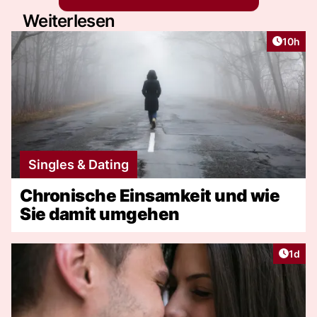
Weiterlesen
Artikel
10h
Singles & Dating
Chronische Einsamkeit und wie
Sie damit umgehen
Artike
1d