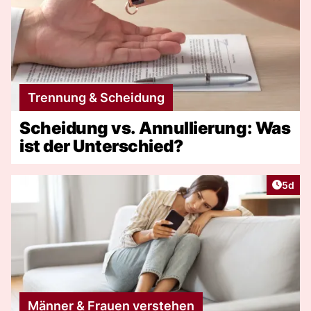
Trennung & Scheidung
Scheidung vs. Annullierung: Was
ist der Unterschied?
Artike
5d
Männer & Frauen verstehen