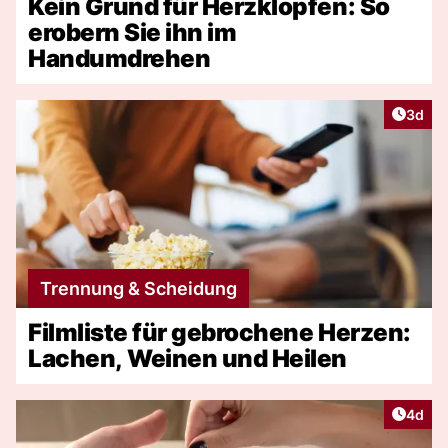
Kein Grund für Herzklopfen: So
erobern Sie ihn im
Handumdrehen
Artike
3d
Trennung & Scheidung
Filmliste für gebrochene Herzen:
Lachen, Weinen und Heilen
Artike
4d