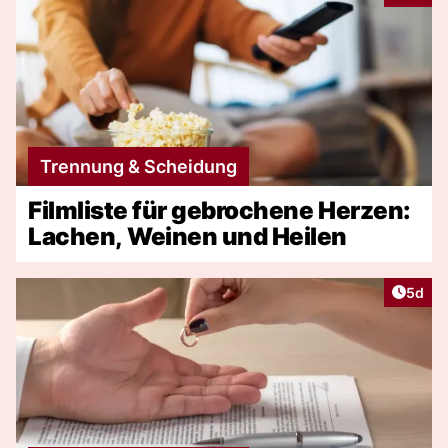
Trennung & Scheidung
Filmliste für gebrochene Herzen:
Lachen, Weinen und Heilen
Artike
5d