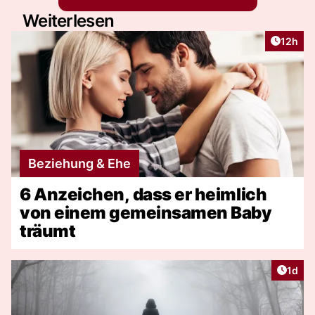
Weiterlesen
Artikel
12h
Beziehung & Ehe
6 Anzeichen, dass er heimlich
von einem gemeinsamen Baby
träumt
Artike
1d