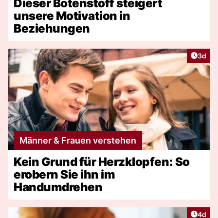
Dieser Botenstoff steigert
unsere Motivation in
Beziehungen
Artike
3d
Männer & Frauen verstehen
Kein Grund für Herzklopfen: So
erobern Sie ihn im
Handumdrehen
Artike
4d