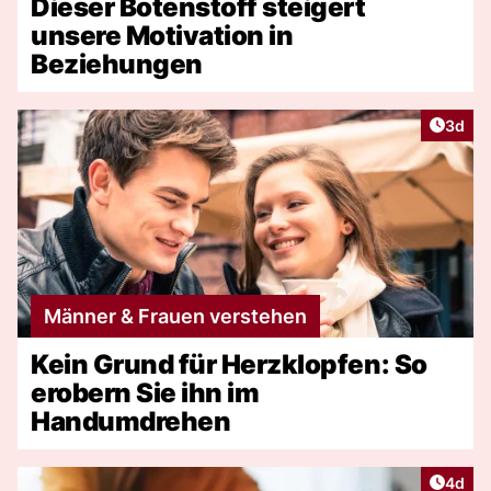
Dieser Botenstoff steigert
unsere Motivation in
Beziehungen
Artike
3d
Männer & Frauen verstehen
Kein Grund für Herzklopfen: So
erobern Sie ihn im
Handumdrehen
Artike
4d