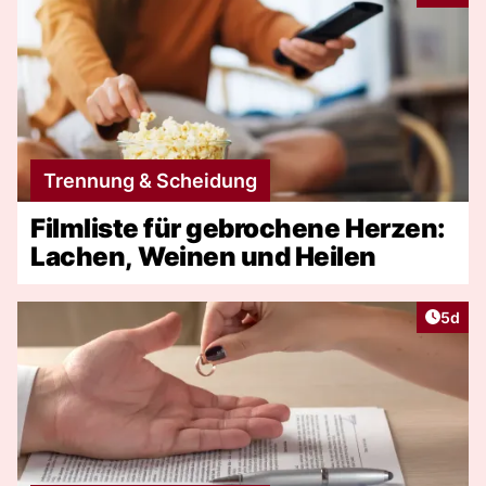
Trennung & Scheidung
Filmliste für gebrochene Herzen:
Lachen, Weinen und Heilen
Artike
5d