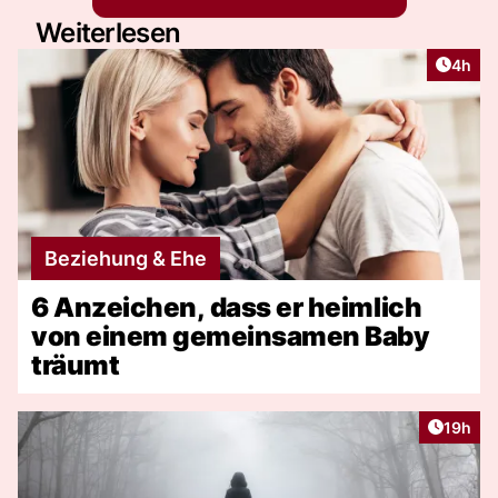
Weiterlesen
Artike
4h
Beziehung & Ehe
6 Anzeichen, dass er heimlich
von einem gemeinsamen Baby
träumt
Artikel
19h