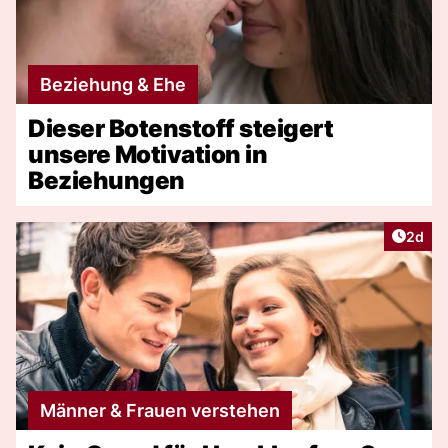
Beziehung & Ehe
Dieser Botenstoff steigert
unsere Motivation in
Beziehungen
Artike
2d
Männer & Frauen verstehen