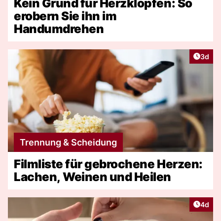
Kein Grund für Herzklopfen: So
erobern Sie ihn im
Handumdrehen
Artike
3d
Trennung & Scheidung
Filmliste für gebrochene Herzen:
Lachen, Weinen und Heilen
Artike
4d