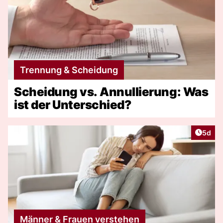
Trennung & Scheidung
Scheidung vs. Annullierung: Was
ist der Unterschied?
Artike
5d
Männer & Frauen verstehen