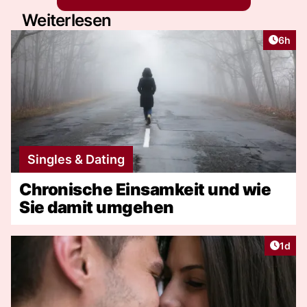
Weiterlesen
Artike
6h
Singles & Dating
Chronische Einsamkeit und wie
Sie damit umgehen
Artike
1d