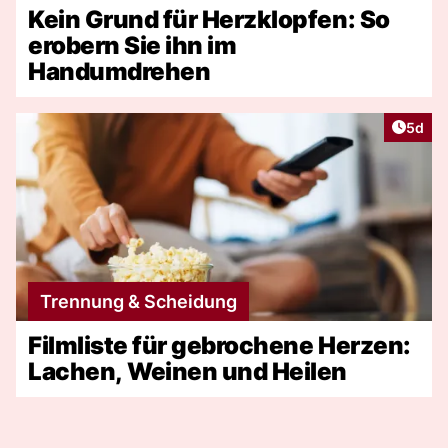
Kein Grund für Herzklopfen: So
erobern Sie ihn im
Handumdrehen
Artike
5d
Trennung & Scheidung
Filmliste für gebrochene Herzen:
Lachen, Weinen und Heilen