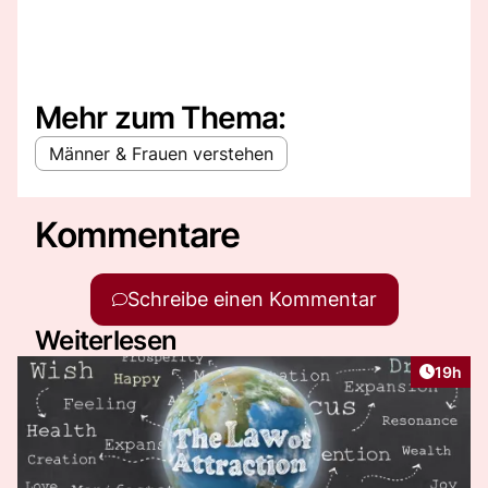
Mehr zum Thema:
Männer & Frauen verstehen
Kommentare
Schreibe einen Kommentar
Weiterlesen
Artikel
19h