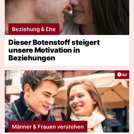
Beziehung & Ehe
Dieser Botenstoff steigert
unsere Motivation in
Beziehungen
Artike
4d
Männer & Frauen verstehen