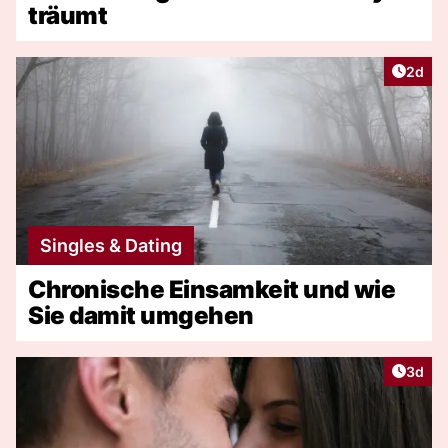
träumt
Artike
2d
Singles & Dating
Chronische Einsamkeit und wie
Sie damit umgehen
Artike
3d