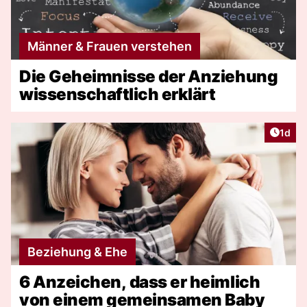
Männer & Frauen verstehen
Die Geheimnisse der Anziehung
wissenschaftlich erklärt
Artike
1d
Beziehung & Ehe
6 Anzeichen, dass er heimlich
von einem gemeinsamen Baby