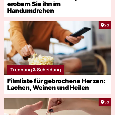
erobern Sie ihn im
Handumdrehen
Artike
2d
Trennung & Scheidung
Filmliste für gebrochene Herzen:
Lachen, Weinen und Heilen
Artike
3d