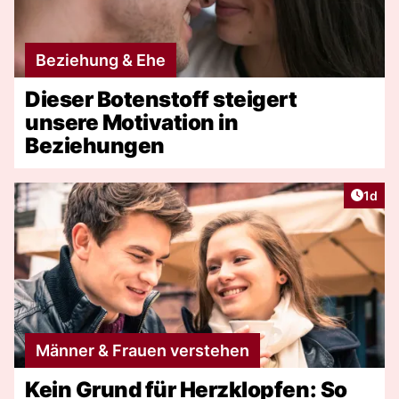
Beziehung & Ehe
Dieser Botenstoff steigert
unsere Motivation in
Beziehungen
Artike
1d
Männer & Frauen verstehen
Kein Grund für Herzklopfen: So