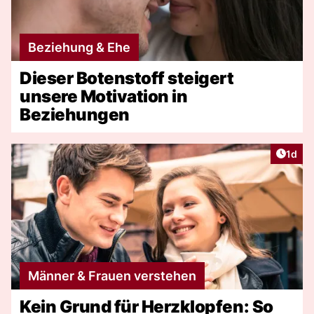
Beziehung & Ehe
Dieser Botenstoff steigert
unsere Motivation in
Beziehungen
Artike
1d
Männer & Frauen verstehen
Kein Grund für Herzklopfen: So