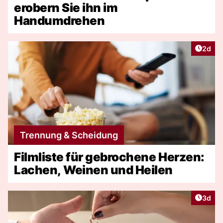
erobern Sie ihn im
Handumdrehen
Artike
2d
Trennung & Scheidung
Filmliste für gebrochene Herzen:
Lachen, Weinen und Heilen
Artike
3d