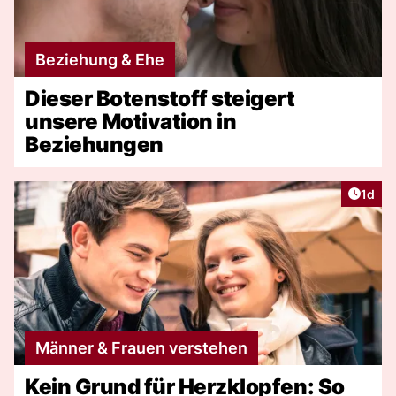
Beziehung & Ehe
Dieser Botenstoff steigert
unsere Motivation in
Beziehungen
Artike
1d
Männer & Frauen verstehen
Kein Grund für Herzklopfen: So