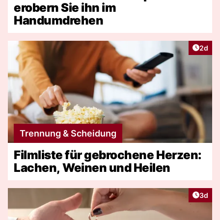
erobern Sie ihn im
Handumdrehen
Artike
2d
Trennung & Scheidung
Filmliste für gebrochene Herzen:
Lachen, Weinen und Heilen
Artike
3d