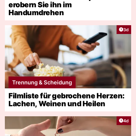
erobern Sie ihn im
Handumdrehen
Artike
3d
Trennung & Scheidung
Filmliste für gebrochene Herzen:
Lachen, Weinen und Heilen
Artike
4d