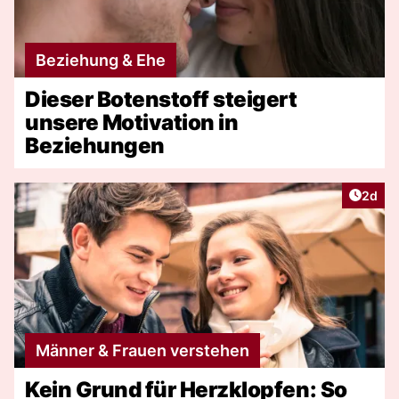
Beziehung & Ehe
Dieser Botenstoff steigert
unsere Motivation in
Beziehungen
Artike
2d
Männer & Frauen verstehen
Kein Grund für Herzklopfen: So