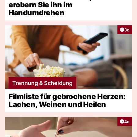
erobern Sie ihn im
Handumdrehen
Artike
3d
Trennung & Scheidung
Filmliste für gebrochene Herzen:
Lachen, Weinen und Heilen
Artike
4d