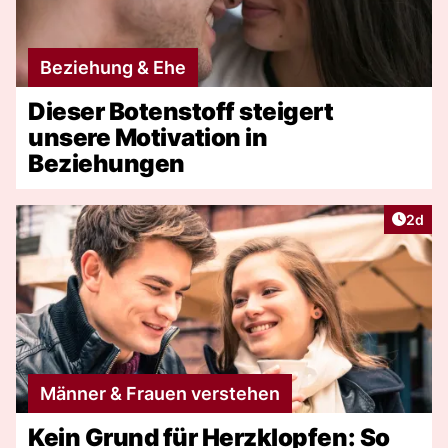
Beziehung & Ehe
Dieser Botenstoff steigert
unsere Motivation in
Beziehungen
Artike
2d
Männer & Frauen verstehen
Kein Grund für Herzklopfen: So