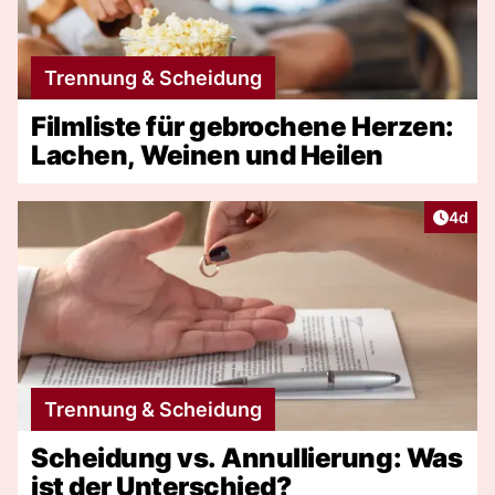
Trennung & Scheidung
Filmliste für gebrochene Herzen:
Lachen, Weinen und Heilen
Artike
4d
Trennung & Scheidung
Scheidung vs. Annullierung: Was
ist der Unterschied?