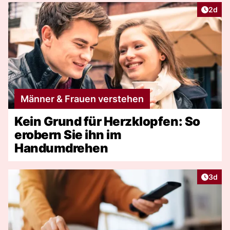
Artike
2d
Männer & Frauen verstehen
Kein Grund für Herzklopfen: So
erobern Sie ihn im
Handumdrehen
Artike
3d