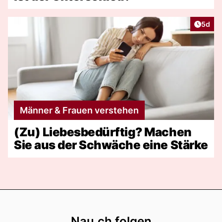
Artike
5d
Männer & Frauen verstehen
(Zu) Liebesbedürftig? Machen
Sie aus der Schwäche eine Stärke
Footer
Nau.ch folgen