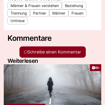
Männer & Frauen verstehen
Beziehung
Trennung
Partner
Männer
Frauen
Untreue
Kommentare
Schreibe einen Kommentar
Weiterlesen
Artike
8h