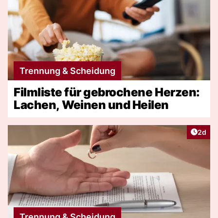
Trennung & Scheidung
Filmliste für gebrochene Herzen:
Lachen, Weinen und Heilen
Artike
2d
Trennung & Scheidung