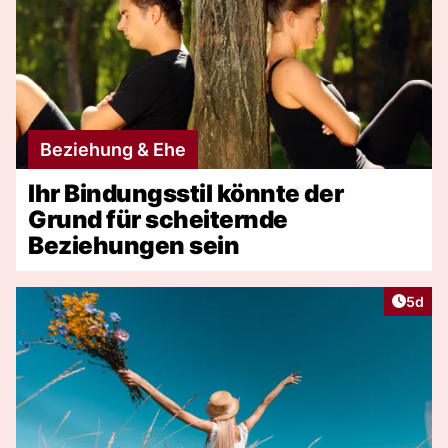
Beziehung & Ehe
Ihr Bindungsstil könnte der
Grund für scheiternde
Beziehungen sein
Artike
5d