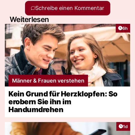
Schreibe einen Kommentar
Weiterlesen
Artike
6h
Männer & Frauen verstehen
Kein Grund für Herzklopfen: So
erobern Sie ihn im
Handumdrehen
Artike
1d