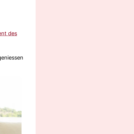
nt des
geniessen