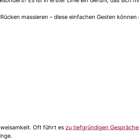
nders? Es ist in erster Linie ein Gefühl, das sich mi
 Rücken massieren – diese einfachen Gesten können e
Zweisamkeit. Oft führt es
zu tiefgründigen Gespräche
inge.