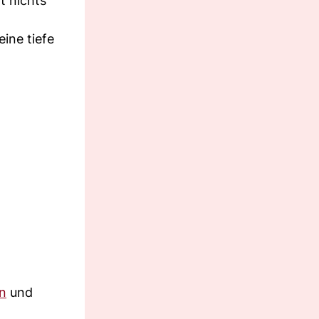
t nichts
ine tiefe
n
und