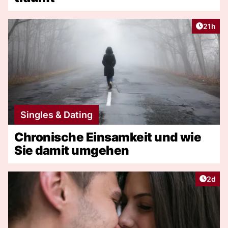
Artikel
21h
Singles & Dating
Chronische Einsamkeit und wie
Sie damit umgehen
Artike
2d