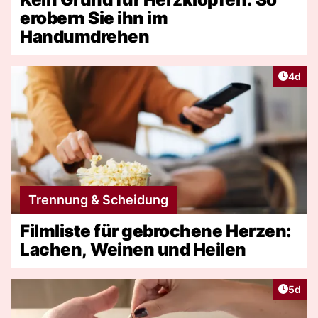
erobern Sie ihn im
Handumdrehen
Artike
4d
Trennung & Scheidung
Filmliste für gebrochene Herzen:
Lachen, Weinen und Heilen
Artike
5d