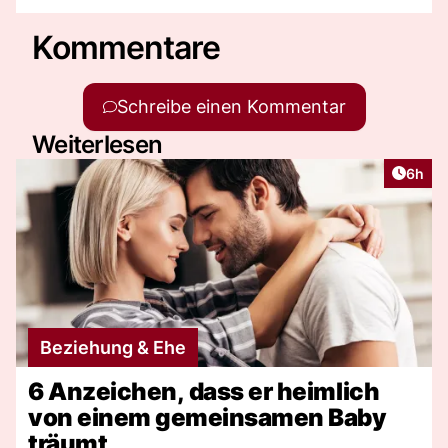
Kommentare
Schreibe einen Kommentar
Weiterlesen
Artike
6h
Beziehung & Ehe
6 Anzeichen, dass er heimlich
von einem gemeinsamen Baby
träumt