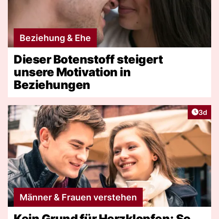
Beziehung & Ehe
Dieser Botenstoff steigert
unsere Motivation in
Beziehungen
Artike
3d
Männer & Frauen verstehen
Kein Grund für Herzklopfen: So