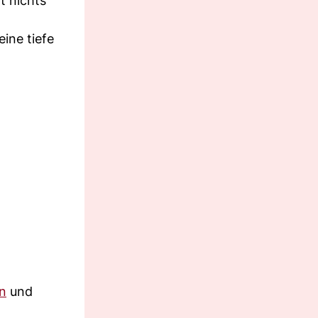
t nichts
ine tiefe
n
und