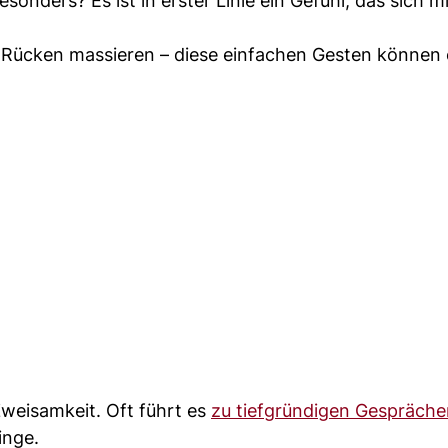
nders? Es ist in erster Linie ein Gefühl, das sich mi
 Rücken massieren – diese einfachen Gesten können e
Zweisamkeit. Oft führt es
zu tiefgründigen Gespräche
inge.