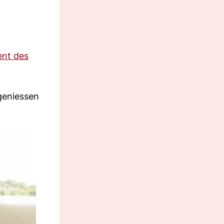
nt des
geniessen