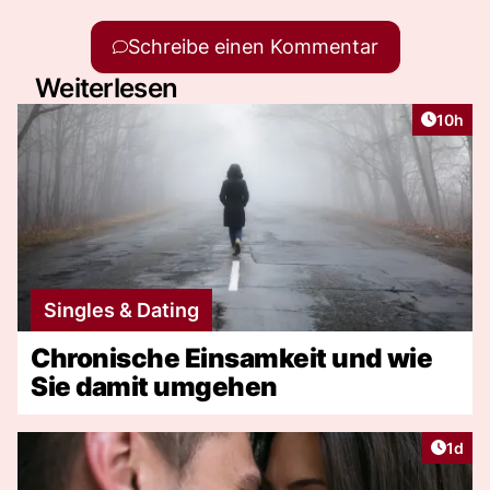
Schreibe einen Kommentar
Weiterlesen
Artikel
10h
Singles & Dating
Chronische Einsamkeit und wie
Sie damit umgehen
Artike
1d