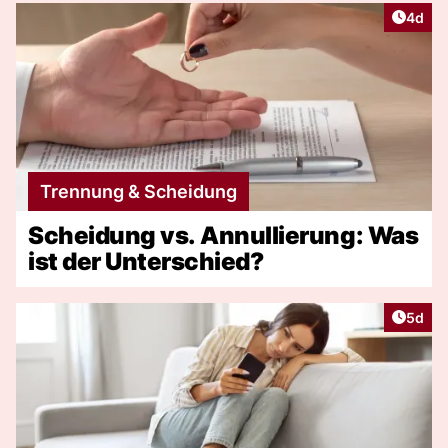
Artike
4d
Trennung & Scheidung
Scheidung vs. Annullierung: Was
ist der Unterschied?
Artike
5d