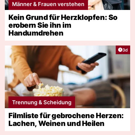
Männer & Frauen verstehen
Kein Grund für Herzklopfen: So
erobern Sie ihn im
Handumdrehen
Artike
3d
Trennung & Scheidung
Filmliste für gebrochene Herzen:
Lachen, Weinen und Heilen