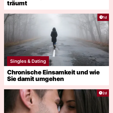
träumt
Artike
1d
Singles & Dating
Chronische Einsamkeit und wie
Sie damit umgehen
Artike
2d