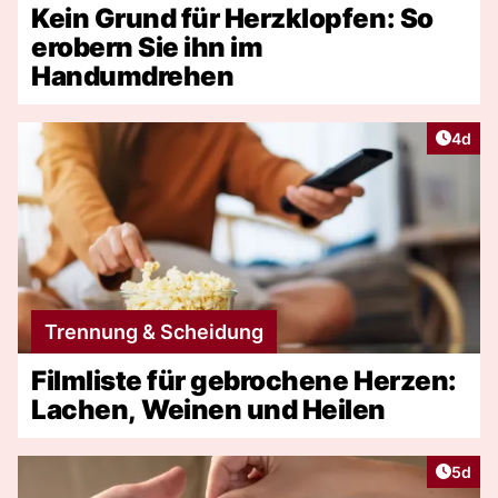
Kein Grund für Herzklopfen: So
erobern Sie ihn im
Handumdrehen
Artike
4d
Trennung & Scheidung
Filmliste für gebrochene Herzen:
Lachen, Weinen und Heilen
Artike
5d