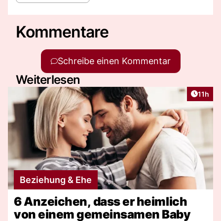
Kommentare
Schreibe einen Kommentar
Weiterlesen
Artikel
11h
Beziehung & Ehe
6 Anzeichen, dass er heimlich
von einem gemeinsamen Baby