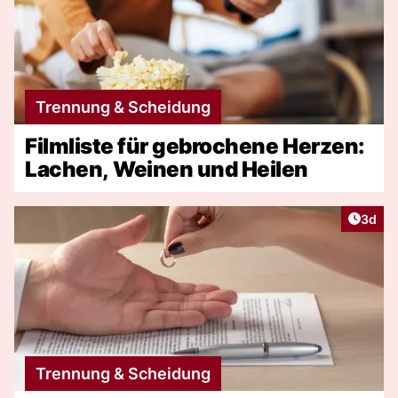
Trennung & Scheidung
Filmliste für gebrochene Herzen:
Lachen, Weinen und Heilen
Artike
3d
Trennung & Scheidung