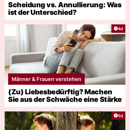
Scheidung vs. Annullierung: Was
ist der Unterschied?
Artike
4d
Männer & Frauen verstehen
(Zu) Liebesbedürftig? Machen
Sie aus der Schwäche eine Stärke
Artike
5d