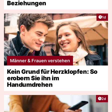
Beziehungen
Artike
1d
Männer & Frauen verstehen
Kein Grund für Herzklopfen: So
erobern Sie ihn im
Handumdrehen
Artike
2d