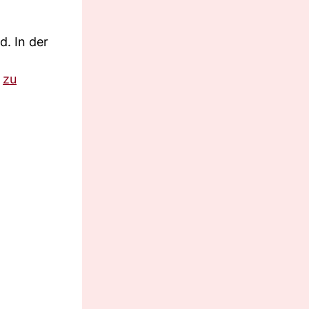
d. In der
e
zu