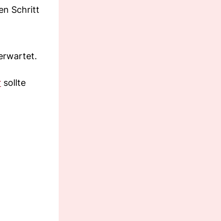
n Schritt
erwartet.
r
sollte