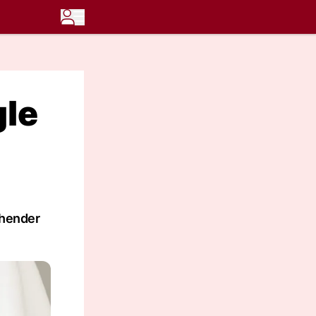
gle
ehender