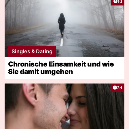
Artike
1d
Singles & Dating
Chronische Einsamkeit und wie
Sie damit umgehen
Artike
2d