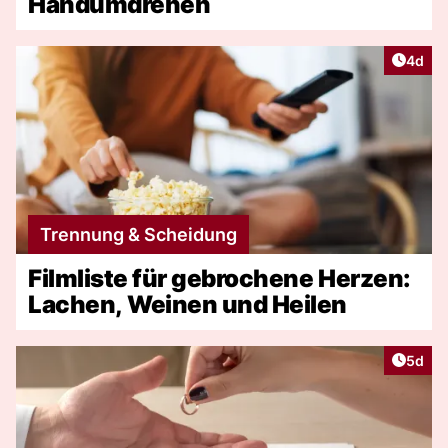
Handumdrehen
Artike
4d
Trennung & Scheidung
Filmliste für gebrochene Herzen:
Lachen, Weinen und Heilen
Artike
5d