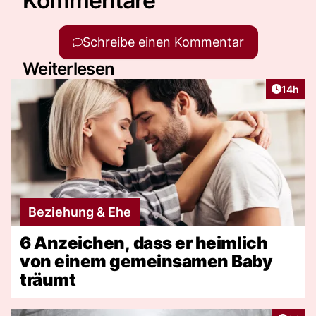
Kommentare
Schreibe einen Kommentar
Weiterlesen
Artikel
14h
Beziehung & Ehe
6 Anzeichen, dass er heimlich
von einem gemeinsamen Baby
träumt