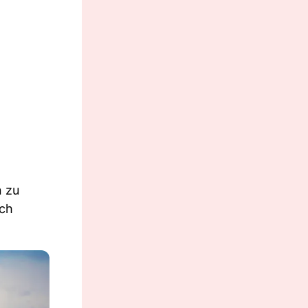
n zu
ich