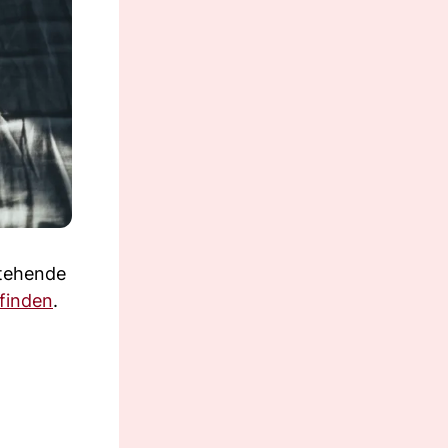
stehende
finden
.