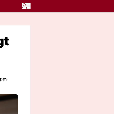
gt
ipps