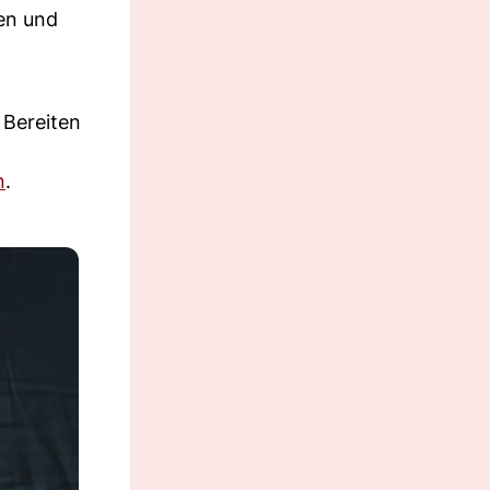
en und
 Bereiten
n
.