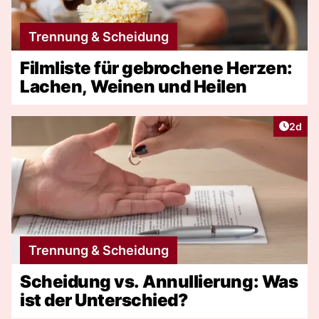
Trennung & Scheidung
Filmliste für gebrochene Herzen:
Lachen, Weinen und Heilen
Artike
2d
Trennung & Scheidung
Scheidung vs. Annullierung: Was
ist der Unterschied?