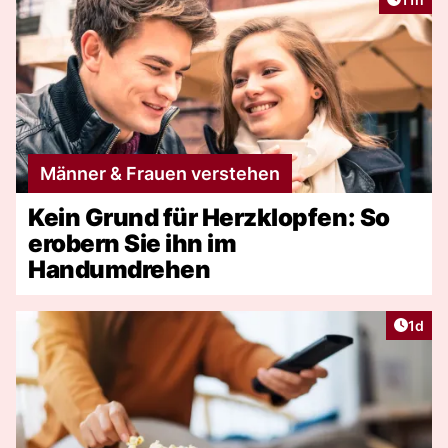
Männer & Frauen verstehen
Kein Grund für Herzklopfen: So
erobern Sie ihn im
Handumdrehen
Artike
1d