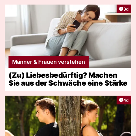
Artike
3d
Männer & Frauen verstehen
(Zu) Liebesbedürftig? Machen
Sie aus der Schwäche eine Stärke
Artike
4d