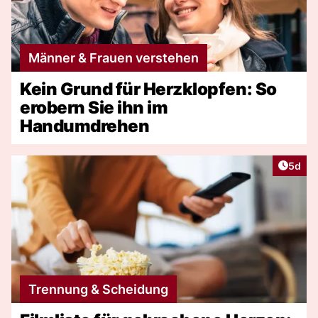
Männer & Frauen verstehen
Kein Grund für Herzklopfen: So
erobern Sie ihn im
Handumdrehen
Artike
5d
Trennung & Scheidung