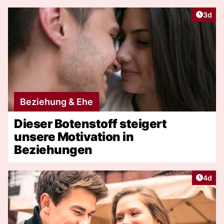
Artike
3d
Beziehung & Ehe
Dieser Botenstoff steigert
unsere Motivation in
Beziehungen
Artike
4d