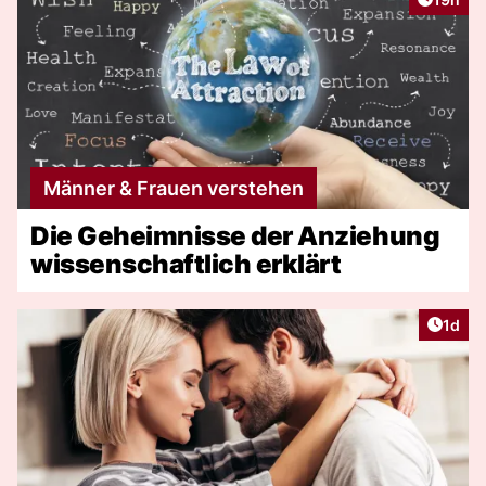
Männer & Frauen verstehen
Die Geheimnisse der Anziehung
wissenschaftlich erklärt
Artike
1d