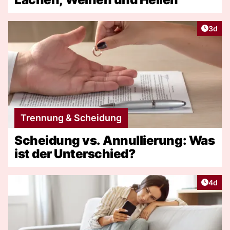
Artike
3d
Trennung & Scheidung
Scheidung vs. Annullierung: Was
ist der Unterschied?
Artike
4d