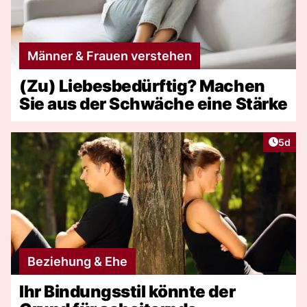
Männer & Frauen verstehen
(Zu) Liebesbedürftig? Machen
Sie aus der Schwäche eine Stärke
Artike
5d
Beziehung & Ehe
Ihr Bindungsstil könnte der