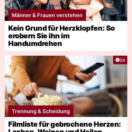
Männer & Frauen verstehen
Kein Grund für Herzklopfen: So
erobern Sie ihn im
Handumdrehen
Artike
2d
Trennung & Scheidung
Filmliste für gebrochene Herzen:
Lachen, Weinen und Heilen