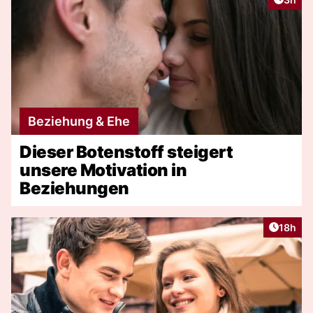
Beziehung & Ehe
Dieser Botenstoff steigert
unsere Motivation in
Beziehungen
Artikel
18h