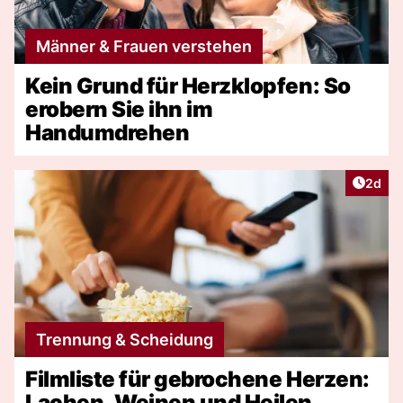
Männer & Frauen verstehen
Kein Grund für Herzklopfen: So
erobern Sie ihn im
Handumdrehen
Artike
2d
Trennung & Scheidung
Filmliste für gebrochene Herzen:
Lachen, Weinen und Heilen