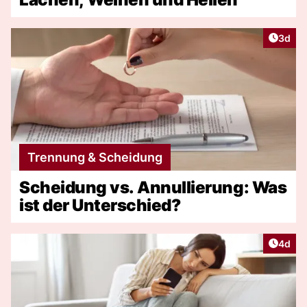
Artike
3d
Trennung & Scheidung
Scheidung vs. Annullierung: Was
ist der Unterschied?
Artike
4d