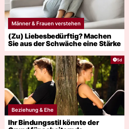
Männer & Frauen verstehen
(Zu) Liebesbedürftig? Machen
Sie aus der Schwäche eine Stärke
Artike
5d
Beziehung & Ehe
Ihr Bindungsstil könnte der