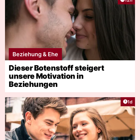
Beziehung & Ehe
Dieser Botenstoff steigert
unsere Motivation in
Beziehungen
Artike
1d