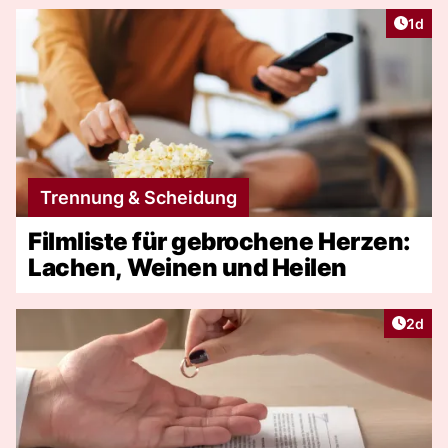
Artike
1d
Trennung & Scheidung
Filmliste für gebrochene Herzen:
Lachen, Weinen und Heilen
Artike
2d