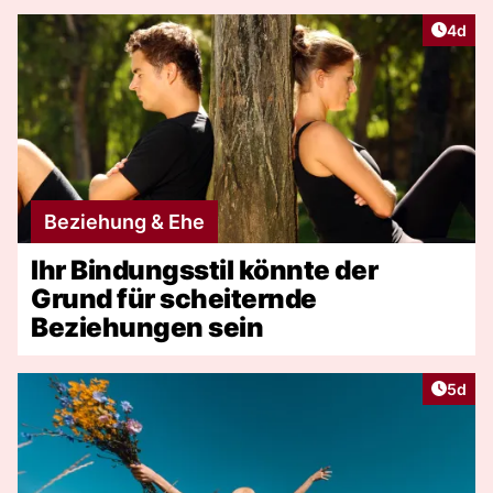
Artike
4d
Beziehung & Ehe
Ihr Bindungsstil könnte der
Grund für scheiternde
Beziehungen sein
Artike
5d