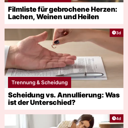
Filmliste für gebrochene Herzen:
Lachen, Weinen und Heilen
Artike
3d
Trennung & Scheidung
Scheidung vs. Annullierung: Was
ist der Unterschied?
Artike
4d