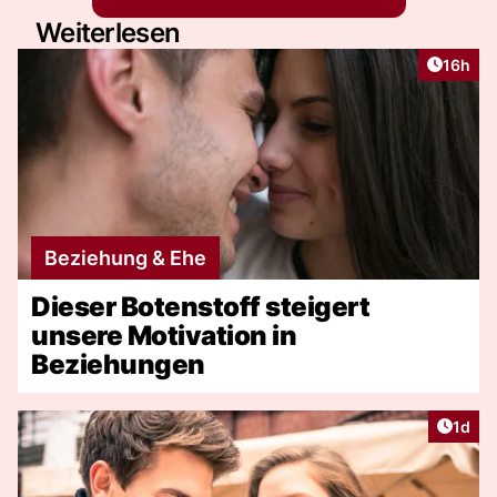
Weiterlesen
Artikel
16h
Beziehung & Ehe
Dieser Botenstoff steigert
unsere Motivation in
Beziehungen
Artike
1d