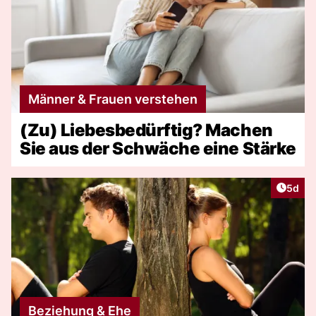
Männer & Frauen verstehen
(Zu) Liebesbedürftig? Machen
Sie aus der Schwäche eine Stärke
Artike
5d
Beziehung & Ehe