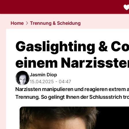
liebe.
NAU.
Home
Trennung & Scheidung
Gaslighting & Co
einem Narzisste
Jasmin Diop
15.04.2025 - 04:47
Narzissten manipulieren und reagieren extrem 
Trennung. So gelingt Ihnen der Schlussstrich t