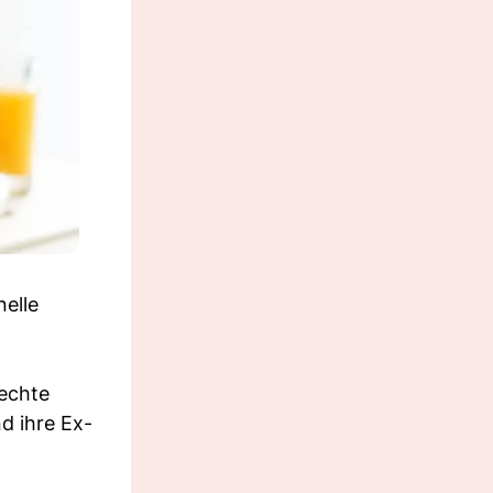
nelle
Rechte
d ihre Ex-